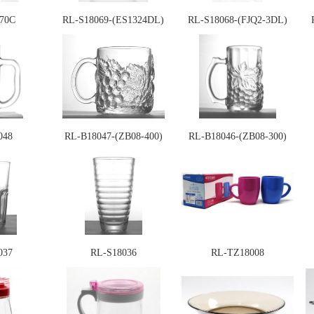
70C
RL-S18069-(ES1324DL)
RL-S18068-(FJQ2-3DL)
048
RL-B18047-(ZB08-400)
RL-B18046-(ZB08-300)
037
RL-S18036
RL-TZ18008