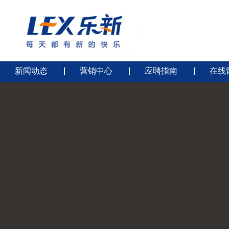
新闻动态
营销中心
应聘指南
在线