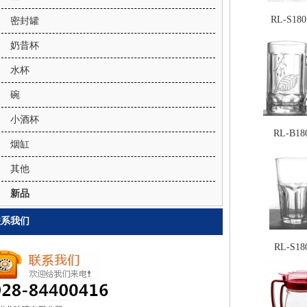
RL-S180
密封罐
奶昔杯
水杯
碗
小酒杯
RL-B18
烟缸
其他
新品
联系我们
RL-S18